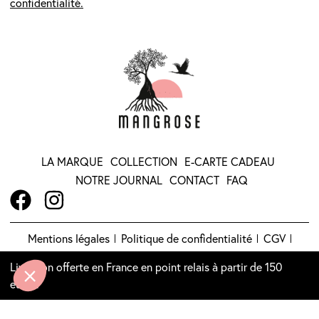
confidentialité.
LA MARQUE
COLLECTION
E-CARTE CADEAU
NOTRE JOURNAL
CONTACT
FAQ
Mentions légales
Politique de confidentialité
CGV
Livraison et retour
Livraison offerte en France en point relais à partir de 150
Creation site web EEnov agence web
© 2026 Mangrose
euros.
Bordeaux
Hebergement site web EEnov agence web
|
Bordeaux