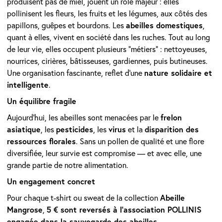
produisent pas de miel, jouent un rôle majeur : elles
pollinisent les fleurs, les fruits et les légumes, aux côtés des
abeilles domestiques
papillons, guêpes et bourdons. Les
,
quant à elles, vivent en société dans les ruches. Tout au long
de leur vie, elles occupent plusieurs “métiers” : nettoyeuses,
nourrices, cirières, bâtisseuses, gardiennes, puis butineuses.
nature solidaire et
Une organisation fascinante, reflet d’une
intelligente
.
Un équilibre fragile
frelon
Aujourd’hui, les abeilles sont menacées par le
asiatique
pesticides
virus
disparition des
, les
, les
et la
ressources florales
. Sans un pollen de qualité et une flore
diversifiée, leur survie est compromise — et avec elle, une
grande partie de notre alimentation.
Un engagement concret
Abeille
Pour chaque t-shirt ou sweat de la collection
Mangrose
5 € sont reversés à l’association POLLINIS
,
engagée dans la sauvegarde des abeilles
.