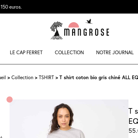
 150 euros.
LE CAP FERRET
COLLECTION
NOTRE JOURNAL
>
>
> T shirt coton bio gris chiné ALL 
eil
Collection
TSHIRT
T 
E
55