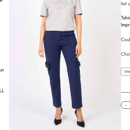
té
Ref 
Tshi
Impr
Coul
Choi
un
ALL
-