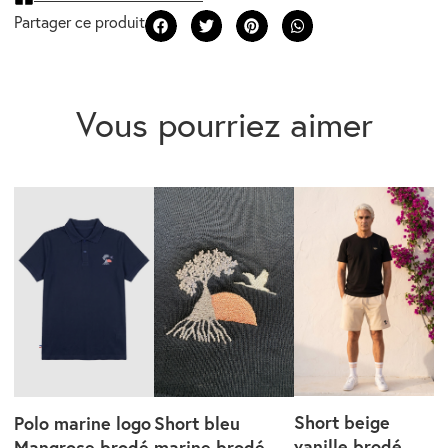
Vous pourriez aimer
Short beige
Polo marine logo
Short bleu
vanille brodé
Mangrose brodé
marine brodé